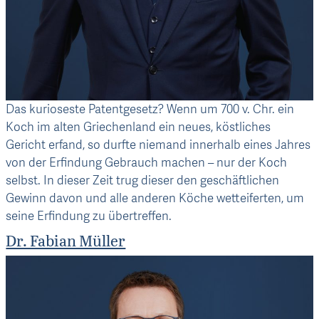
Das kurioseste Patentgesetz?
Wenn um 700 v. Chr. ein
Koch im alten Griechenland ein neues, köstliches
Gericht erfand, so durfte niemand innerhalb eines Jahres
von der Erfindung Gebrauch machen – nur der Koch
selbst. In dieser Zeit trug dieser den geschäftlichen
Gewinn davon und alle anderen Köche wetteiferten, um
seine Erfindung zu übertreffen.
Dr. Fabian Müller